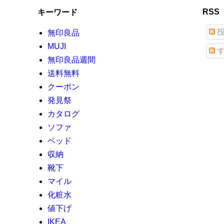
RSS
キーワード
投
無印良品
MUJI
す
無印良品週間
送料無料
クーポン
発見祭
カタログ
ソファ
ベッド
収納
靴下
マイル
化粧水
値下げ
IKEA